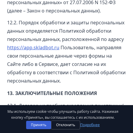
персональных данных» от 27.07.2006 N 152-ФЗ
(далее – Закон о персональных данных).
12.2. Порядок обработки и защиты персональных
данных определяется Политикой обработки
персональных данных, расположенной по адресу
https://app.skladbot.ru
Пользователь, направляя
свои персональные данные через формы на
Сайте либо в Сервисе, дает согласие на их
обработку в соответствии с Политикой обработки
персональных данных.
13. ЗАКЛЮЧИТЕЛЬНЫЕ ПОЛОЖЕНИЯ
13.1. Договор не требует скрепления печатями и/
Мы используем cookie чтобы улучшить работу сайта. Нажимая
или подписания Сторонами, сохраняя при этом
кнопку «Принять», вы соглашаетесь с их использованием.
полную юридическую силу. По запросу
Принять
Отклонить
Подробнее
Пользователя Стороны могут подписать Договор